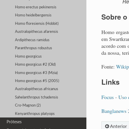
Re
Homo erectus pekinensis
Sobre o 
Homo heidelbergensis
Homo floresiensis (Hobbit)
Homo ergaste
Australopithecus afarensis
em Swartkran
Ardipithecus ramidus
acordo com o
Paranthropus robustus
da nossa, ter
Homo georgicus
Homo georgicus #2 (Old)
Fonte:
Wikip
Homo georgicus #3 (Mzia)
Links
Homo georgicus #5 (2005)
Australopithecus africanus
Focus - Uso d
Sahelanthropus tchadensis
Cro-Magnon (2)
Banglanews 24 
Kenyanthropus platyops
Próteses
Anterior