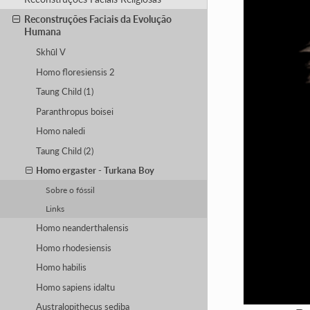
Reconstruções Faciais da Evolução
Humana
Skhūl V
Homo floresiensis 2
Taung Child (1)
Paranthropus boisei
Homo naledi
Taung Child (2)
Homo ergaster - Turkana Boy
Sobre o fóssil
Links
Homo neanderthalensis
Homo rhodesiensis
Homo habilis
Homo sapiens idaltu
Australopithecus sediba