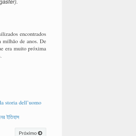
gaster).
silizados encontrados
m milhão de anos. De
ue era muito próxima
.
la storia dell’uomo
নের ইতিহাস
Próximo