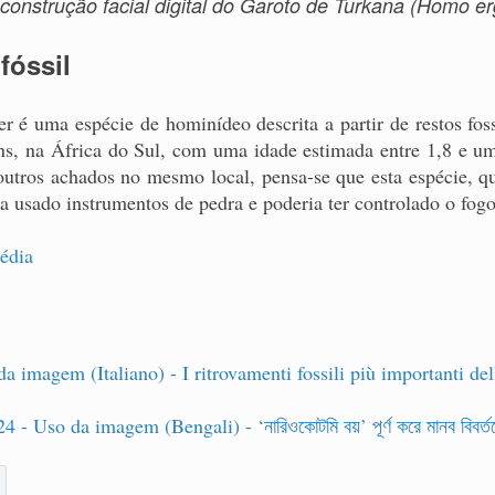
construção facial digital do Garoto de Turkana (Homo er
fóssil
r é uma espécie de hominídeo descrita a partir de restos fos
s, na África do Sul, com uma idade estimada entre 1,8 e u
utros achados no mesmo local, pensa-se que esta espécie, q
ia usado instrumentos de pedra e poderia ter controlado o fogo
édia
a imagem (Italiano) - I ritrovamenti fossili più importanti del
- Uso da imagem (Bengali) - ‘নারিওকোটমি বয়’ পূর্ণ করে মানব বিবর্ত