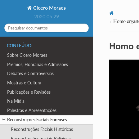
Cicero Moraes
2020.05.29
Homo ergaste
Homo e
CONTEÚDO:
Sobre Cicero Moraes
Prêmios, Honrarias e Admissões
Debates e Controvérsias
Mostras e Cultura
Publicações e Revisões
Na Mídia
Palestras e Apresentações
Reconstruções Faciais Forenses
Reconstruções Faciais Históricas
Reconstruções Faciais Religiosas