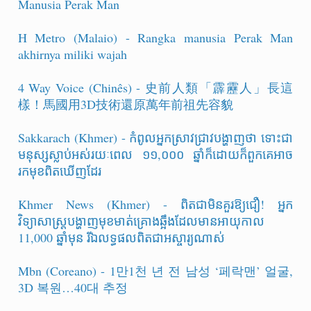
Manusia Perak Man
H Metro (Malaio) - Rangka manusia Perak Man
akhirnya miliki wajah
4 Way Voice (Chinês) - 史前人類「霹靂人」長這
樣！馬國用3D技術還原萬年前祖先容貌
Sakkarach (Khmer) - កំពូលអ្នកស្រាវជ្រាវបង្ហាញថា ទោះជា
មនុស្សស្លាប់អស់រយៈពេល ១១,០០០ ឆ្នាំក៏ដោយក៏ពួកគេអាច
រកមុខពិតឃើញដែរ
Khmer News (Khmer) - ពិតជាមិនគួរឱ្យជឿ! អ្នក
វិទ្យាសាស្ដ្របង្ហាញមុខមាត់គ្រោងឆ្អឹងដែលមានអាយុកាល
11,000 ឆ្នាំមុន រីឯលទ្ធផលពិតជាអស្ចារ្យណាស់
Mbn (Coreano) - 1만1천 년 전 남성 ‘페락맨’ 얼굴,
3D 복원…40대 추정